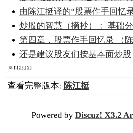
由陈江挺译的“股票作手回忆
炒股的智慧（摘抄）： 基础
第四章，股票作手回忆录 （
还是建议股友们按基本面炒股
页:
[1]
2
3
4
5
6
查看完整版本:
陈江挺
Powered by
Discuz! X3.2 Ar