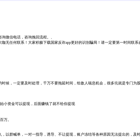
咨询微信电话，咨询挽回流程。、
何联系！大家积极下载国家反诈app更好的识别騙局！请一定要第一时间联系咨询v/电：
的时候，一定要及时处理，千万不要拖延时间，给敌人喘息机会，很多坑就是专门为
开始小资金可以提现，后面赚钱了就不给你提现
几百万。
入，以群喊单，一对一指导，诱导、不让提现，账户冻结等各种原因无法提出的，及