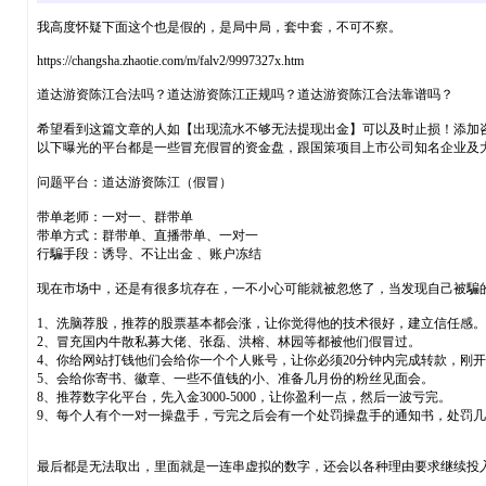
我高度怀疑下面这个也是假的，是局中局，套中套，不可不察。
https://changsha.zhaotie.com/m/falv2/9997327x.htm
道达游资陈江合法吗？道达游资陈江正规吗？道达游资陈江合法靠谱吗？
希望看到这篇文章的人如【出现流水不够无法提现出金】可以及时止损！添加
以下曝光的平台都是一些冒充假冒的资金盘，跟国策项目上市公司知名企业及大咖无任
问题平台：道达游资陈江（假冒）
带单老师：一对一、群带单
带单方式：群带单、直播带单、一对一
行騙手段：诱导、不让出金 、账户冻结
现在市场中，还是有很多坑存在，一不小心可能就被忽悠了，当发现自己被騙
1、洗脑荐股，推荐的股票基本都会涨，让你觉得他的技术很好，建立信任感。
2、冒充国内牛散私募大佬、张磊、洪榕、林园等都被他们假冒过。
4、你给网站打钱他们会给你一个个人账号，让你必须20分钟内完成转款，刚
5、会给你寄书、徽章、一些不值钱的小、准备几月份的粉丝见面会。
8、推荐数字化平台，先入金3000-5000，让你盈利一点，然后一波亏完。
9、每个人有个一对一操盘手，亏完之后会有一个处罚操盘手的通知书，处罚
最后都是无法取出，里面就是一连串虚拟的数字，还会以各种理由要求继续投