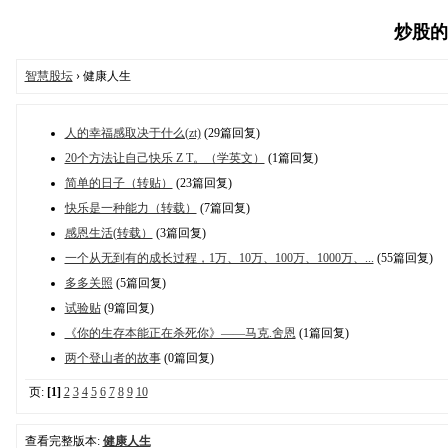
炒股的智
智慧股坛
› 健康人生
人的幸福感取决于什么(zt)
(29篇回复)
20个方法让自己快乐 Z T。（学英文）
(1篇回复)
简单的日子（转贴）
(23篇回复)
快乐是一种能力（转载）
(7篇回复)
感恩生活(转载）
(3篇回复)
一个从无到有的成长过程，1万、10万、100万、1000万、...
(55篇回复)
多多关照
(5篇回复)
试验贴
(9篇回复)
《你的生存本能正在杀死你》——马克.舍恩
(1篇回复)
两个登山者的故事
(0篇回复)
页:
[1]
2
3
4
5
6
7
8
9
10
查看完整版本:
健康人生