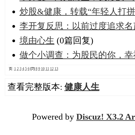
炒股&健康，转载“年轻人打拼，就
李开复反思：以前过度追求名
境由心生
(0篇回复)
做个小调查：为股民的你，幸
页:
1
2
3
4
5
6
[7]
8
9
10
11
12
13
查看完整版本:
健康人生
Powered by
Discuz! X3.2 Ar