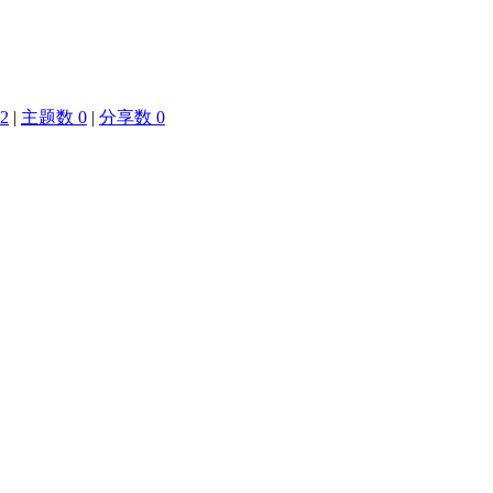
2
|
主题数 0
|
分享数 0