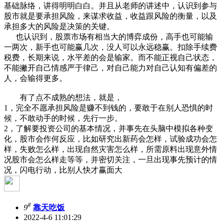
基础脉络，讲得明明白白。并且从老师的讲述中，认识到参与
股市就是要承担风险，来谋求收益，收益跟风险的衡量，以及
承担多大的风险是决策的关键。
也认识到，股票市场有相当大的博弈成份，高手也可能输
一两次，新手也可能赢几次，没人可以永远稳赢。扣除手续费
税费，长期来说，水平差的会是输家。而不能正视自己状态，
不能撇开自己情感严于律己，对自己能力对自己认知有偏差的
人，会输得更多。
有了点不成熟的想法，就是，
1，完全不愿承担风险是赚不到钱的，要敢于在别人恐惧的时
候，不敢动手的时候，先行一步。
2，了解要投资公司的基本情况，并事先在头脑中模拟各种变
化，股市会作何反应，比如研究出新药会怎样，试验成功会怎
样，失败怎么样，出现自然灾害怎么样，所需原料出现意外情
况股市会怎么样走等等，并密切关注，一旦出现事先预计的情
况，闪电行动，比别人快才赢面大
#
9
靠天吃饭
2022-4-6 11:01:29