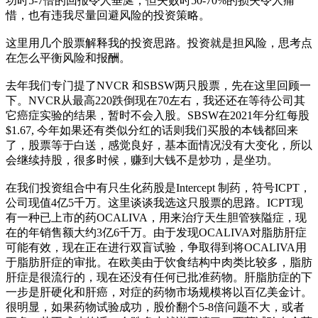
功时5-7倍的回报令人垂涎，但失败时50-70%的损失令人痛
惜，也有违我尽量回避风险的投资策略。
这里用几个股票解释我的投资思路。投资就是担风险，思考点
在怎么平衡风险和报酬。
去年我们专门提了NVCR 和SBSW两只股票，先在这里回顾一
下。NVCR从最高220跌倒现在70左右，我还还在等待公司其
它癌症实验的结果，暂时不会入股。SBSW在2021年分红每股
$1.67, 今年如果还有类似分红的话则我们买股的本钱都回来
了，股票等于白送，感觉良好，基本面情况没有大变化，所以
会继续持股，很多时候，赚到大钱不是炒功，是坐功。
在我们投资组合中有只生化药股是Intercept 制药，符号ICPT，
公司现值4亿5千万。这里谈谈我选这只股票的思路。ICPT现
有一种已上市的药OCALIVA，用来治疗天生胆管狭隘症，现
在的年销售额大约3亿6千万。由于发现OCALIVA对脂肪肝症
可能有效，现在正在进行双盲试验，争取得到将OCALIVA用
于脂肪肝症的审批。在欧美由于饮食结构中肉类比较多，脂肪
肝症是很流行的，现在还没有任何已批准药物。肝脂肪症的下
一步是肝硬化和肝癌，对症的药物市场规模将以百亿美金计。
很明显，如果药物试验成功，股价翻个5-8倍问题不大，或者