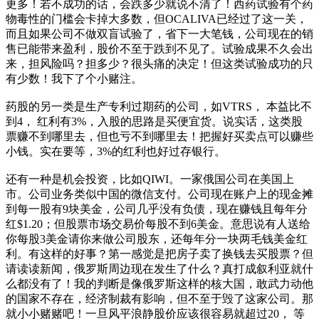
更多！若不成功的话，会跌多少就说不清了！西药试验有个药
物毒性的门槛会卡掉大多数，但OCALIVA已经过了这一关，
而且如果公司不做双盲试验了，省下一大笔钱，公司现在的销
售已能带来盈利，股价不至于跌到不见了。试验成果不久会出
来，担风险吗？担多少？很头痛的决定！但这类试验成功的只
有少数！我下了个小赌注。
药股的另一类是生产专利过期药的公司，如VTRS， 本益比不
到4， 红利有3%，入股的思路是买便宜货。说实话，这类股
票赚不到哪里去，但也亏不到哪里去！把握好买卖点可以赚些
小钱。实在要等，3%的红利也好过存银行。
还有一种是机会投资，比如QIWI。一家俄国公司在美国上
市。公司业务类似中国的微信支付。公司现在账户上的现金摊
到每一股有9块美金，公司几乎没有负债，现在赚钱且每年分
红$1.20；但股票市场交易价每股不到6美金。意思说有人送给
你每股3美金请你来做公司股东，还每年分一块两毛钱美金红
利。有这样的好事？第一感觉是把房子卖了换钱去买股票？但
请读读新闻，俄罗斯周边现在发生了什么？真打成叙利亚就什
么都没有了！我的判断是像俄罗斯这样的核大国，敢武力动他
的国家不存在，经济制裁有影响，但不至于毁了这家公司。那
就小小赌赌吧！一旦风平浪静股价应该很容易就超过20， 等