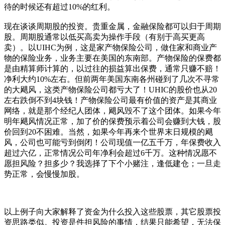
待的时候还有超过10%的红利。
现在谈谈周期股的投资。贵重金属，金融保险都可以归于周期
股。周期股通常以低买高卖为操作手段（有别于高买更高
卖）。以UIHC为例，这是家产物保险公司，做住家和商业产
物的保险业务，业务主要在美国的东南部。产物保险的保费都
是由精算师计算的，以过往的损益算出保费，通常只赚不赔！
净利大约10%左右。但前两年美国东南各州碰到了几次不寻常
的大飓风，这类产物保险公司都亏大了！UHIC的股价也从20
左右跌倒不到4块钱！产物保险公司最有价值的资产是其商业
网络，就是那个经纪人团体，飓风毁不了这个团体。如果今年
明年飓风情况正常，加了价的保费预示着公司会赚到大钱，股
价回到20不困难。当然，如果今年再来个世界末日规模的飓
风，公司也可能亏到倒闭！公司现值一亿五千万，年保费收入
超过六亿，正常情况公司年净利会超过6千万。这种情况愿不
愿担风险？担多少？我选择了下个小赌注，逢低建仓；一旦走
势正常，会慢慢加股。
以上例子向大家解释了资金为什么投入这些股票，其它股票投
资思路类似。投资是件担风险的事情，结果只能希望，无法保