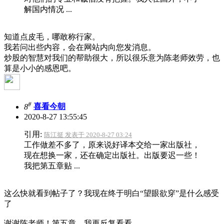
解国内情况 ...
知道点皮毛，哪敢称行家。
我若问出些内容，会在网站内向您发消息。
炒股的智慧对我们的帮助很大，所以很乐意为陈老师效劳，也
算是小小的感恩吧。
#
8
喜看今朝
2020-8-27 13:55:45
引用:
陈江挺 发表于 2020-8-27 03:24
工作做差不多了，原来说好译本交给一家出版社，
现在想换一家，还在确定出版社。出版要迟一些！
我把第五章贴 ...
这么快就看到帖子了？我现在终于明白“望眼欲穿”是什么感受
了
谢谢陈老师！第五章，我再反复看看。