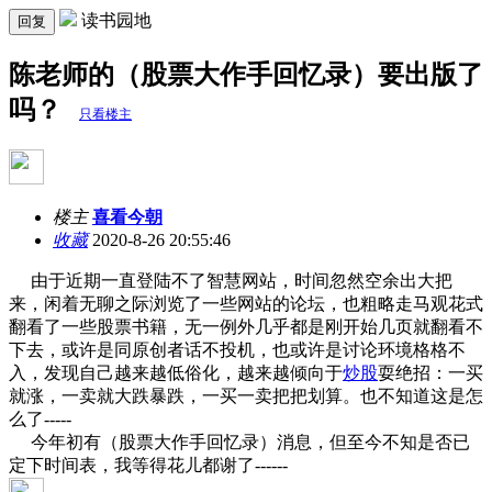
读书园地
回复
陈老师的（股票大作手回忆录）要出版了
吗？
只看楼主
楼主
喜看今朝
收藏
2020-8-26 20:55:46
由于近期一直登陆不了智慧网站，时间忽然空余出大把
来，闲着无聊之际浏览了一些网站的论坛，也粗略走马观花式
翻看了一些股票书籍，无一例外几乎都是刚开始几页就翻看不
下去，或许是同原创者话不投机，也或许是讨论环境格格不
入，发现自己越来越低俗化，越来越倾向于
炒股
耍绝招：一买
就涨，一卖就大跌暴跌，一买一卖把把划算。也不知道这是怎
么了-----
今年初有（股票大作手回忆录）消息，但至今不知是否已
定下时间表，我等得花儿都谢了------