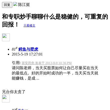
陈江挺
回复
和专职炒手聊聊什么是稳健的，可重复的
回报！
只看楼主
#
81
鳄鱼与壁虎
2015-5-19 17:27:01
引用:
居安思危 发表于 2013-9-9 10:36 PM
请问陈老师，当天买股票如何让自己尽量买在当天
的最低点。好的开始时成功的一半，当天买当天就
能赚钱，是成 ...
兄台你太贪了
#