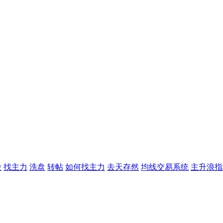
股
找主力
洗盘
转帖
如何找主力
去天存然
均线交易系统
主升浪指