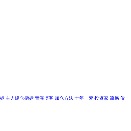
标
主力建仓指标
青泽博客
加仓方法
十年一梦
投资家
简易
价