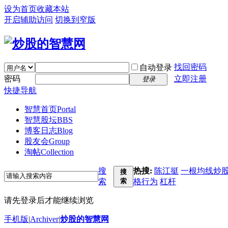
设为首页
收藏本站
开启辅助访问
切换到窄版
找回密码
自动登录
密码
立即注册
登录
快捷导航
智慧首页
Portal
智慧股坛
BBS
博客日志
Blog
股友会
Group
淘帖
Collection
搜
热搜:
陈江挺
一根均线炒
搜
索
索
格行为
杠杆
请先登录后才能继续浏览
手机版
|
Archiver
|
炒股的智慧网