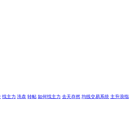
股
找主力
洗盘
转帖
如何找主力
去天存然
均线交易系统
主升浪指