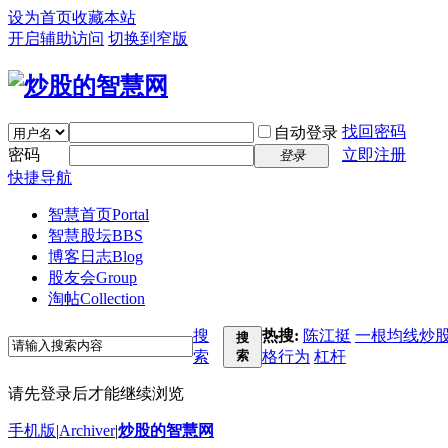
设为首页
收藏本站
开启辅助访问
切换到窄版
找回密码
自动登录
密码
立即注册
登录
快捷导航
智慧首页
Portal
智慧股坛
BBS
博客日志
Blog
股友会
Group
淘帖
Collection
搜
热搜:
陈江挺
一根均线炒
搜
索
索
格行为
杠杆
请先登录后才能继续浏览
手机版
|
Archiver
|
炒股的智慧网