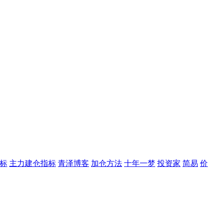
标
主力建仓指标
青泽博客
加仓方法
十年一梦
投资家
简易
价