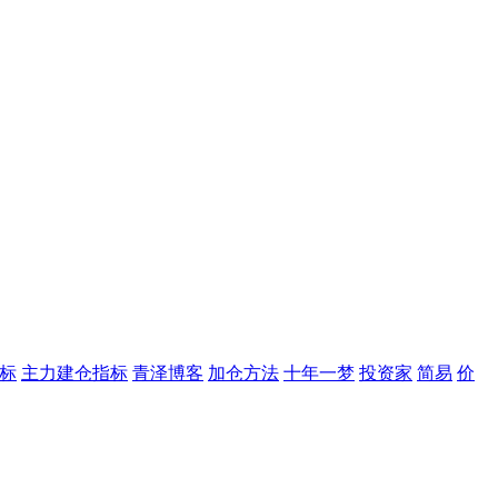
标
主力建仓指标
青泽博客
加仓方法
十年一梦
投资家
简易
价