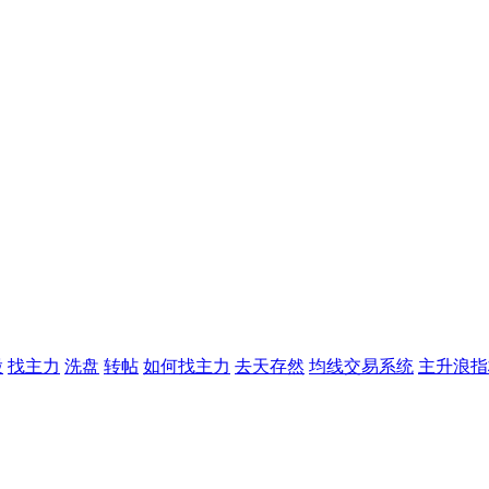
股
找主力
洗盘
转帖
如何找主力
去天存然
均线交易系统
主升浪指