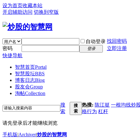
设为首页
收藏本站
开启辅助访问
切换到窄版
找回密码
自动登录
密码
立即注册
登录
快捷导航
智慧首页
Portal
智慧股坛
BBS
博客日志
Blog
股友会
Group
淘帖
Collection
搜
热搜:
陈江挺
一根均线炒
搜
索
索
格行为
杠杆
请先登录后才能继续浏览
手机版
|
Archiver
|
炒股的智慧网