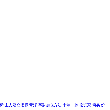
标
主力建仓指标
青泽博客
加仓方法
十年一梦
投资家
简易
价