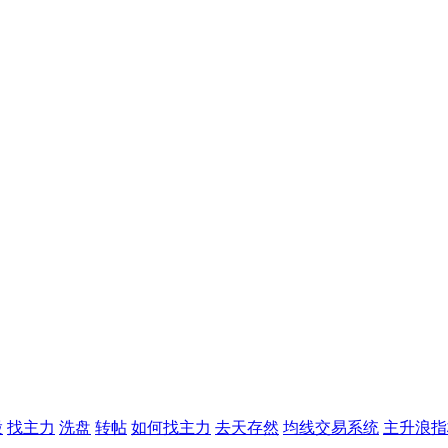
股
找主力
洗盘
转帖
如何找主力
去天存然
均线交易系统
主升浪指