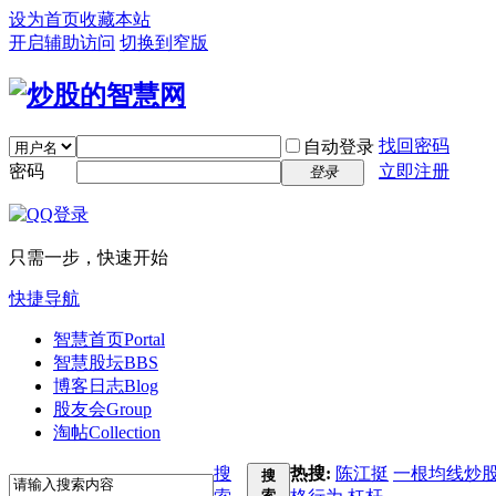
设为首页
收藏本站
开启辅助访问
切换到窄版
找回密码
自动登录
密码
立即注册
登录
只需一步，快速开始
快捷导航
智慧首页
Portal
智慧股坛
BBS
博客日志
Blog
股友会
Group
淘帖
Collection
搜
热搜:
陈江挺
一根均线炒
搜
索