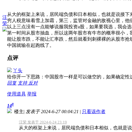
从大的框架上来说，居民端负债和日本相似，也就是说接下
汪
穷人税意味着雪上加霜，第三，监管对金融的敌视心里，他
荣
以上三点没有一点能够说服我投资a股，如果要我选，我会选黄
第一时间从股市抽血，所以这两年股市有牛市的概率很小，
能让股市跌，不能让汇率跌，然后就看到刺裸裸的从股市抢
中国就输在起跑线了。
点评
丫头
给你开一下思路：中国股市一样是可以做空的，如果确定性
回复
支持
反对
使用道具
举报
#
14
楼主
|
发表于 2024-6-27 00:04:21
|
只看该作者
汪荣 发表于 2024-6-24 23:19
从大的框架上来说，居民端负债和日本相似，也就是说接