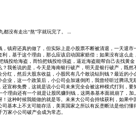
都没有走出“熬”字就玩完了。 ...
钱，镇府还真的做了，但实际上是小股票不断被清退，一天退市
套利，基于这个理由，那么应该启动国家赔偿；如果没有这么走
怕把钱投给海盗，而怕把钱投给强盗，逼近海盗能帮自己去找黄金
么？我爸说的是，今天是海南银行破产，明天是银行破产，既然
企分红，然后大股东收益，小股民有几个敢说钻到钱？最近的小
小企业，这一个政策后，小公司会加速倒闭，我曾经听过腾讯无
，还宣称免费，这就是说小公司未来完全会被这种模式打到，要
个一个理由还有一个就是让股民赚到钱，这两条基本面就崩了，加
讶！这种时候我能做的就是等。未来大公司会持续获利，如果中国
公司基本上不太可能存活，美英国家之所以有反垄断法是他们懂
千万家小公司破产会成为常态。