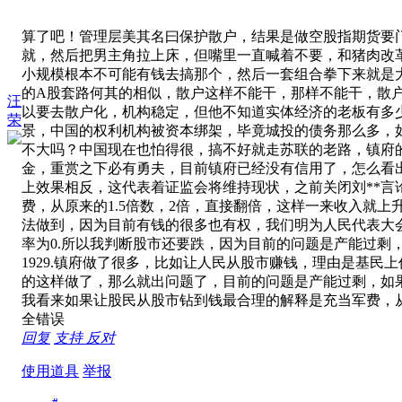
算了吧！管理层美其名曰保护散户，结果是做空股指期货要
就，然后把男主角拉上床，但嘴里一直喊着不要，和猪肉改
小规模根本不可能有钱去搞那个，然后一套组合拳下来就是
的A股套路何其的相似，散户这样不能干，那样不能干，散
汪
以要去散户化，机构稳定，但他不知道实体经济的老板有多
荣
景，中国的权利机构被资本绑架，毕竟城投的债务那么多，
不大吗？中国现在也怕得很，搞不好就走苏联的老路，镇府
金，重赏之下必有勇夫，目前镇府已经没有信用了，怎么看
上效果相反，这代表着证监会将维持现状，之前关闭刘**
费，从原来的1.5倍数，2倍，直接翻倍，这样一来收入就
法做到，因为目前有钱的很多也有权，我们明为人民代表大
率为0.所以我判断股市还要跌，因为目前的问题是产能过剩
1929.镇府做了很多，比如让人民从股市赚钱，理由是基
的这样做了，那么就出问题了，目前的问题是产能过剩，如
我看来如果让股民从股市钻到钱最合理的解释是充当军费，
全错误
回复
支持
反对
使用道具
举报