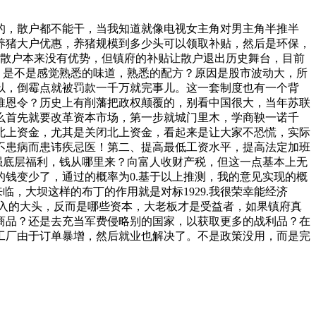
的，散户都不能干，当我知道就像电视女主角对男主角半推半
养猪大户优惠，养猪规模到多少头可以领取补贴，然后是环保，
对散户本来没有优势，但镇府的补贴让散户退出历史舞台，目前
。是不是感觉熟悉的味道，熟悉的配方？原因是股市波动大，所
以，倒霉点就被罚款一千万就完事儿。这一套制度也有一个背
推恩令？历史上有削藩把政权颠覆的，别看中国很大，当年苏联
么首先就要改革资本市场，第一步就城门里木，学商鞅一诺千
北上资金，尤其是关闭北上资金，看起来是让大家不恐慌，实际
不患病而患讳疾忌医！第二、提高最低工资水平，提高法定加班
强底层福利，钱从哪里来？向富人收财产税，但这一点基本上无
钱变少了，通过的概率为0.基于以上推测，我的意见实现的概
，大坝这样的布丁的作用就是对标1929.我很荣幸能经济
收入的大头，反而是哪些资本，大老板才是受益者，如果镇府真
商品？还是去充当军费侵略别的国家，以获取更多的战利品？在
工厂由于订单暴增，然后就业也解决了。不是政策没用，而是完