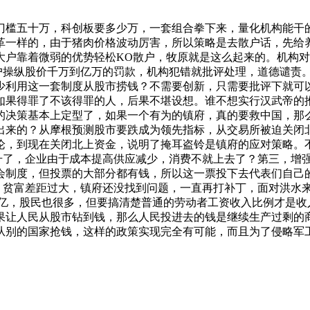
门槛五十万，科创板要多少万，一套组合拳下来，量化机构能干
革一样的，由于猪肉价格波动厉害，所以策略是去散户话，先给
大户靠着微弱的优势轻松KO散户，牧原就是这么起来的。机构
户操纵股价千万到亿万的罚款，机构犯错就批评处理，道德谴责
少利用这一套制度从股市捞钱？不需要创新，只需要批评下就可
如果得罪了不该得罪的人，后果不堪设想。谁不想实行汉武帝的
的决策基本上定型了，如果一个有为的镇府，真的要救中国，那
出来的？从摩根预测股市要跌成为领先指标，从交易所被迫关闭
言论，到现在关闭北上资金，说明了掩耳盗铃是镇府的应对策略。
上升了，企业由于成本提高供应减少，消费不就上去了？第三，增
会制度，但投票的大部分都有钱，所以这一票投下去代表们自己的
，贫富差距过大，镇府还没找到问题，一直再打补丁，面对洪水来临
民上亿，股民也很多，但要搞清楚普通的劳动者工资收入比例才是
果让人民从股市钻到钱，那么人民投进去的钱是继续生产过剩的
从别的国家抢钱，这样的政策实现完全有可能，而且为了侵略军