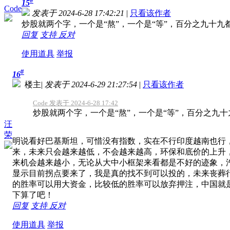
#
15
Code
发表于 2024-6-28 17:42:21
|
只看该作者
炒股就两个字，一个是“熬”，一个是“等”，百分之九十九
回复
支持
反对
使用道具
举报
#
16
楼主
|
发表于 2024-6-29 21:27:54
|
只看该作者
Code 发表于 2024-6-28 17:42
炒股就两个字，一个是“熬”，一个是“等”，百分之九十九
汪
荣
明说看好巴基斯坦，可惜没有指数，实在不行印度越南也行
来，未来只会越来越低，不会越来越高，环保和底价的上升
来机会越来越小，无论从大中小框架来看都是不好的迹象，
显示目前拐点要来了，我是真的找不到可以投的，未来丧葬
的胜率可以用大资金，比较低的胜率可以放弃押注，中国就
下算了吧！
回复
支持
反对
使用道具
举报