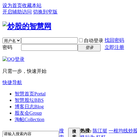
设为首页
收藏本站
开启辅助访问
切换到窄版
找回密码
自动登录
密码
立即注册
登录
只需一步，快速开始
快捷导航
智慧首页
Portal
智慧股坛
BBS
博客日志
Blog
股友会
Group
淘帖
Collection
搜
热搜:
陈江挺
一根均线炒
搜
索