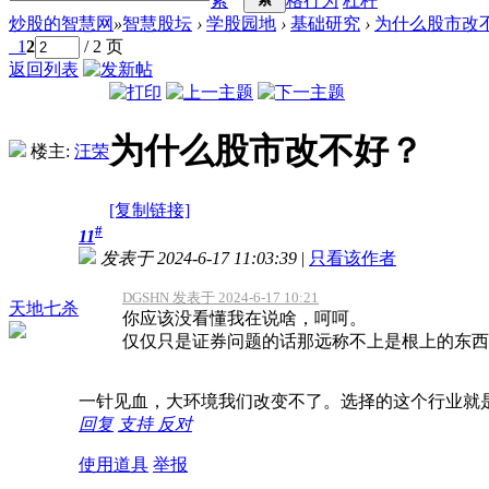
索
格行为
杠杆
炒股的智慧网
»
智慧股坛
›
学股园地
›
基础研究
›
为什么股市改
1
2
/ 2 页
返回列表
为什么股市改不好？
楼主:
汪荣
[复制链接]
#
11
发表于 2024-6-17 11:03:39
|
只看该作者
DGSHN 发表于 2024-6-17 10:21
天地七杀
你应该没看懂我在说啥，呵呵。
仅仅只是证券问题的话那远称不上是根上的东西，
一针见血，大环境我们改变不了。选择的这个行业就
回复
支持
反对
使用道具
举报