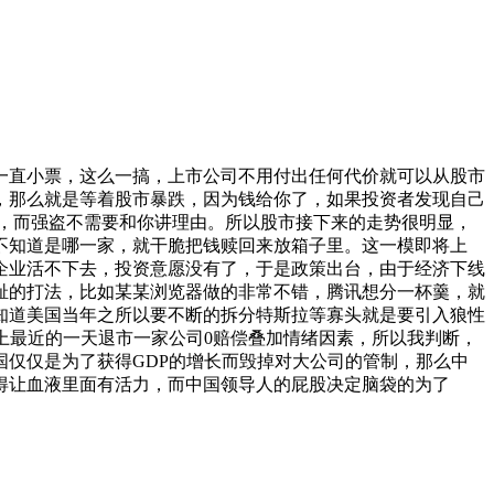
一直小票，这么一搞，上市公司不用付出任何代价就可以从股市
，那么就是等着股市暴跌，因为钱给你了，如果投资者发现自己
，而强盗不需要和你讲理由。所以股市接下来的走势很明显，
不知道是哪一家，就干脆把钱赎回来放箱子里。这一模即将上
企业活不下去，投资意愿没有了，于是政策出台，由于经济下线
耻的打法，比如某某浏览器做的非常不错，腾讯想分一杯羹，就
知道美国当年之所以要不断的拆分特斯拉等寡头就是要引入狼性
上最近的一天退市一家公司0赔偿叠加情绪因素，所以我判断，
仅仅是为了获得GDP的增长而毁掉对大公司的管制，那么中
得让血液里面有活力，而中国领导人的屁股决定脑袋的为了