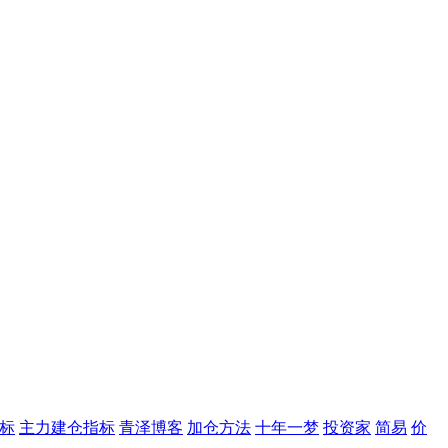
标
主力建仓指标
青泽博客
加仓方法
十年一梦
投资家
简易
价