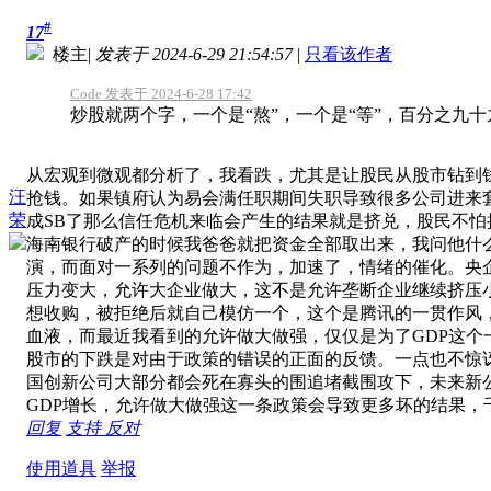
#
17
楼主
|
发表于 2024-6-29 21:54:57
|
只看该作者
Code 发表于 2024-6-28 17:42
炒股就两个字，一个是“熬”，一个是“等”，百分之九十九
从宏观到微观都分析了，我看跌，尤其是让股民从股市钻到
汪
抢钱。如果镇府认为易会满任职期间失职导致很多公司进来
荣
成SB了那么信任危机来临会产生的结果就是挤兑，股民不
海南银行破产的时候我爸爸就把资金全部取出来，我问他什
演，而面对一系列的问题不作为，加速了，情绪的催化。央
压力变大，允许大企业做大，这不是允许垄断企业继续挤压
想收购，被拒绝后就自己模仿一个，这个是腾讯的一贯作风
血液，而最近我看到的允许做大做强，仅仅是为了GDP这
股市的下跌是对由于政策的错误的正面的反馈。一点也不惊
国创新公司大部分都会死在寡头的围追堵截围攻下，未来新
GDP增长，允许做大做强这一条政策会导致更多坏的结果，
回复
支持
反对
使用道具
举报