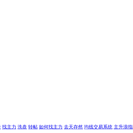
股
找主力
洗盘
转帖
如何找主力
去天存然
均线交易系统
主升浪指