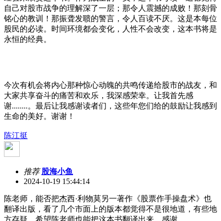
自己对股市战争的理解深了一层；那令人震撼的成败！那刻骨
铭心的教训！那振聋发聩的警言，令人百读不厌。这是本每位
股民的必读。时间环境都会变化，人性不会改变，这本书将是
永恒的经典。
今次有机会将内心那种惊心动魄的共鸣传递给股市的战友，和
大家共享奋斗的痛苦和欢乐，我深感荣幸。让我首先感
谢........。最后让我感谢读者们，这些年您们给的鼓励让我感到
生命的美好。谢谢！
陈江挺
推荐
股海小鱼
2024-10-19 15:44:14
陈老师，能否把杰西·利物莫另一著作《股票作手操盘术》也
翻译出版，看了几个市面上的版本都觉得不是很地道，有些地
方存疑，希望陈老师也能把这本书翻译出来，感谢。