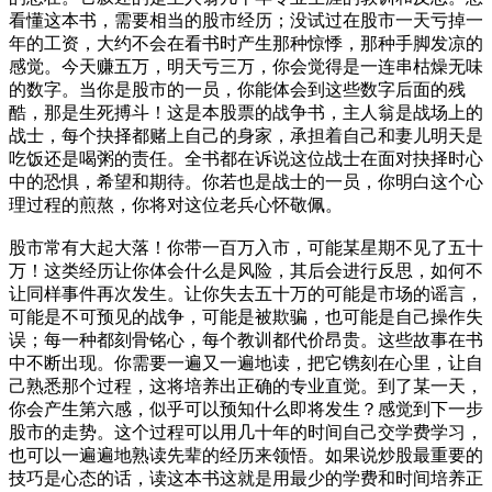
看懂这本书，需要相当的股市经历；没试过在股市一天亏掉一
年的工资，大约不会在看书时产生那种惊悸，那种手脚发凉的
感觉。今天赚五万，明天亏三万，你会觉得是一连串枯燥无味
的数字。当你是股市的一员，你能体会到这些数字后面的残
酷，那是生死搏斗！这是本股票的战争书，主人翁是战场上的
战士，每个抉择都赌上自己的身家，承担着自己和妻儿明天是
吃饭还是喝粥的责任。全书都在诉说这位战士在面对抉择时心
中的恐惧，希望和期待。你若也是战士的一员，你明白这个心
理过程的煎熬，你将对这位老兵心怀敬佩。
股市常有大起大落！你带一百万入市，可能某星期不见了五十
万！这类经历让你体会什么是风险，其后会进行反思，如何不
让同样事件再次发生。让你失去五十万的可能是市场的谣言，
可能是不可预见的战争，可能是被欺骗，也可能是自己操作失
误；每一种都刻骨铭心，每个教训都代价昂贵。这些故事在书
中不断出现。你需要一遍又一遍地读，把它镌刻在心里，让自
己熟悉那个过程，这将培养出正确的专业直觉。到了某一天，
你会产生第六感，似乎可以预知什么即将发生？感觉到下一步
股市的走势。这个过程可以用几十年的时间自己交学费学习，
也可以一遍遍地熟读先辈的经历来领悟。如果说炒股最重要的
技巧是心态的话，读这本书这就是用最少的学费和时间培养正