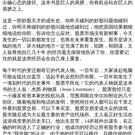
出确心态的捷径。这本书是巨人的肩膀，你有机会站在巨人的
肩膀之上。
这是一部炒股天才的成长史。你昨天碰到的炒股问题他碰到
过，你明天将碰到的炒股问题他也碰到过；他把原因结果都细
细地说给你听，告诉你怎么应对。股票市场没有新鲜事，今天
发生的一切以前都发生过，也将在未来重复发生。股市是讲大
钱的地方，讲大钱的地方一定充满了欺诈，陷阱，和阴谋，主
人翁将他自己几十年 的经历毫无保留地告诉了你，你需要记
住的就是这类经历会在自己身上重复。
每个时代的变迁都有它的代表人物。一百年后，大家谈起电脑
可能会提比尔盖茨，说起手机会想到乔布斯。一百年前发生了
一项划时代的历史事件：股票平民化！它的代表人物就是这本
书的主人翁：杰西-利物莫（Jesse Livermore）。股票曾经只是
一小撮富裕资本家的投机玩具，范围局限在华尔街附近的几个
街区。随着电报和电话的发明，突然间任何人都可以在千里之
外看到股票交易，可以下单买卖。股票交易变成大众的游戏，
股市随后成为大众最主要的资产信托场所。主人翁正好生活在
这游戏变更的历史关口。他出生贫苦，14岁就外出谋生，在正
确的时间进入了正确的行业；他成功的经历让所有股市参与者
产生“我也能”的斗志。由于他的经历可以模仿，且模仿他的经