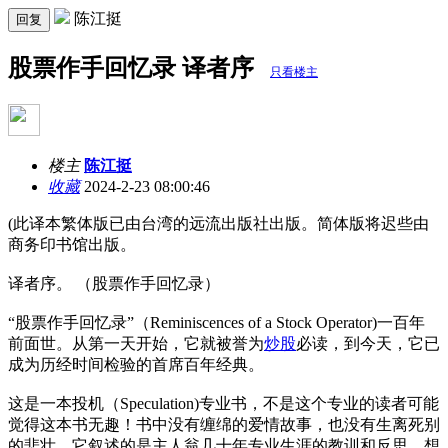
陈江挺
回复
股票作手回忆录 译者序
只看楼主
楼主
陈江挺
收藏
2024-2-23 08:00:46
(此译本繁体版已由台湾的远流出版社出版。简体版将迟些由
商务印书馆出版。
译者序。 （股票作手回忆录）
“股票作手回忆录”（Reminiscences of a Stock Operator)一百年
前面世。从第一天开始，它就被誉为
炒股
必读，到今天，它已
成为历经时间检验的首席百年经典。
这是一本投机（Speculation)专业书，不是这个专业的读者可能
觉得这本书无趣！书中没有缠绵的爱情故事，也没有生离死别
的悲壮。它叙述的是主人翁几十年专业生涯的教训和反思。想