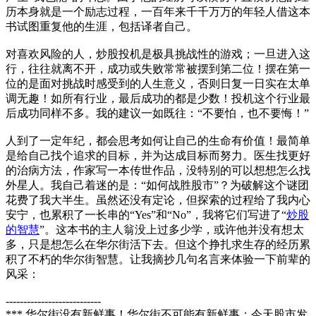
历本身就是一个励志过程，一百年来千千万万的年轻人借这本
书试图重复他的生涯，包括译者自己。
对喜欢风险的人，炒股投机是极具挑战性的游戏；一旦进入这
行，往往就离不开，成功或失败常常被摆到第二位！摆在第一
位的是面对挑战时感受到的人生意义，否则日复一日实在太单
调无趣！如所有行业，最后成功的都是少数！投机这个行业最
后成功同样不多。我的建议一如既往：“不要怕，也不要悔！”
人到了一定年纪，都会思考如何让自己的生命有价值！最简单
是给自己找个追求的目标，并为达成目标而努力。医生找更好
的治病方法，作家写一本传世作品，没特别的可以想想怎么找
外星人。我自己着迷的是：“如何战胜股市”？为破解这个谜团
花费了我大半生。虽然还没有定论，但探索的过程给了我内心
安宁，也累积了一长串的“Yes”和“No”，我将它们写进了“
炒股
的智慧
”。这本书的主人翁没上过多少学，或许他并没有想太
多，只是想怎么在华尔街活下去。但这个挣扎求生存的经历累
积了不朽的华尔街智慧。让我摘抄几句名言来体验一下前辈的
风采：
---------------------------
*** 华尔街没有新鲜事！华尔街不可能有新鲜事；今天股市发