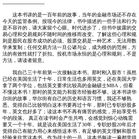
---------------------------
这本书讲的是一百年前的故事，当年的金融市场还不存在
今天的监管条例。按现今的法律，书中描述的一些手法和行为
是不容许的，请大家留个心眼。时代进步了，但书中披露的交
易心理和交易规则不随时间的推移而改变。了解这些心理和规
则是股民在股市成功的必须。股票交易是一种艺术，无法用数
学来复制；任何交易方法一旦公诸与众，成为模仿的范例，方
法的有效性就打了折扣。投机市场永恒的是心理和规则，不是
方法，请读者留意。
我自己三十年前第一次接触这本书。那时刚入股市！虽然
已经在美国生活了十年，日常生活也多用英文，还在美国大学
拿了两个学位，包括英文要求比较高的金融硕士MBA，但看
不懂这本书！那时的英文能力和股市经验都不够。这本书讲华
尔街的故事，华尔街有自己的历史和语言习惯，我还不够熟
悉。觉得自己比较明白这本书要再过十年，那时已专职炒股多
年，英文也好多了；读这本书不再有痛苦的感觉，开始享受书
中的段落。 真正在读书时会产生共鸣，会感觉到惊心动魄需
要又一个十年。就是说在美国生活了30年，专职炒股20年后才
觉得自己有能力用心来感悟这本书，有足够的英文理解和股市
经验来欣赏这本书。作为战士的一员，这本书每读一遍都觉得