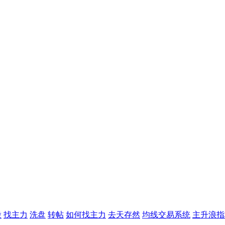
股
找主力
洗盘
转帖
如何找主力
去天存然
均线交易系统
主升浪指