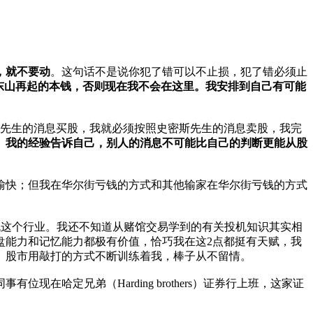
，就不要动
。这句话不是说你犯了错可以不止损，犯了错必须止
东山再起的本钱，否则现在我不会在这里。我安排到自己有可能
先生的消息买股，我就必须按照史密斯先生的消息卖股，我完
。我的经验告诉自己，别人的消息不可能比自己的判断更能从股
愉快；但我在华尔街亏钱的方式和其他输家在华尔街亏钱的方式
投机这个行业。我还不知道从赌馆交易学到的有关投机知识其实相
盘能力和记忆能力都极有价值，恰巧我在这2点都挺有天赋，我
。股市用敲打的方式不断训练着我，棒子从不留情。
哈定兄弟（Harding brothers）证券行上班，这家证