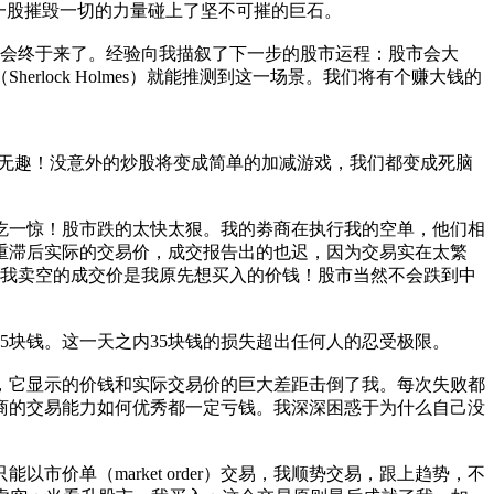
剧，一股摧毁一切的力量碰上了坚不可摧的巨石。
机会终于来了。经验向我描叙了下一步的股市运程：股市会大
lock Holmes）就能推测到这一场景。我们将有个赚大钱的
的无趣！没意外的炒股将变成简单的加减游戏，我们都变成死脑
吃一惊！股市跌的太快太狠。我的劵商在执行我的空单，他们相
重滞后实际的交易价，成交报告出的也迟，因为交易实在太繁
宜，我卖空的成交价是我原先想买入的价钱！股市当然不会跌到中
5块钱。这一天之内35块钱的损失超出任何人的忍受极限。
，它显示的价钱和实际交易价的巨大差距击倒了我。每次失败都
商的交易能力如何优秀都一定亏钱。我深深困惑于为什么自己没
单（market order）交易，我顺势交易，跟上趋势，不