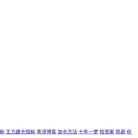
标
主力建仓指标
青泽博客
加仓方法
十年一梦
投资家
简易
价