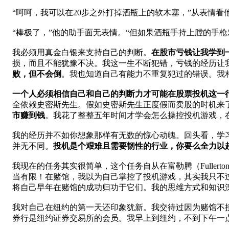
“呵呵，我可以在20步之外打掉酒瓶上的软木塞，”从表情看
“棒极了，”他的助手面无表情。“但如果酒瓶手持上膛的手
我必须用真金白银来支持自己的判断。
在股市亏钱让我学到
损，而且不能犹豫不决。我这一生不断犯错，亏钱的经历让我
败，但不会倒
。我也知道自己有能力不重复犯过的错误。我
一个人必须相信自己和自己的判断力才可能在股票投机这一行
全依赖史密斯先生。假如史密斯先生正度假而卖股的时机来
市赚到钱
。我花了整整五年时间才学会怎么操控投机游戏，在
我的经历并不如你想象那样有无数的惊心动魄。回头看，学
并无不同。
投机是个艰难且需要韧性的行业，你要么全力以
我现在的任务其实很简单，这个任务自从在富勒腾（Fulle
当有限！在赌馆，我以为自己掌控了投机游戏，其实我只不
将自己早年在赌馆的成功归功于它们。我的思维方式和知识
我对自己在纽约的第一天还印象犹新。我交待过因为赌馆不接我的
券行是纽约证券交易所的会员。我早上到纽约，不到下午一点