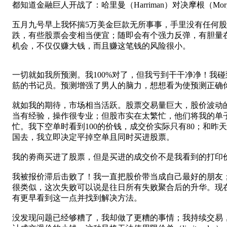
都知道金融巨人开战了：哈里曼（Harriman）对决摩根（
五月九号早上我怀揣5万美金巨款无所事事，手里没有任何
跌，有些股票会变相当便宜；随即会有个强力反弹，有胆量在大跌
机会，不仅仅赚大钱，而且赚这笔钱的风险很小。
一切就如我所预测。我100%对了，但我亏到干干净净！我
筋的书记员。预测增强了男人的脑力，想想看为使预测正确你
就如我的期待，市场相当活跃。股票交易量巨大，股价波动
当有经验，操作很专业；但股市实在太繁忙，他们将我的单
忙。我下空单时看到100的价钱，成交价实际只有80；和
国去，我立即决定平掉空单且同时买进股票。
我的劵商买进了股票，但是买进的成交价不是我看到的打印价
我被报价滞后击败了！我一直把股价带当成自己最好的朋友
很类似，这次失败可以说是往日所有失败聚合后的升华。现
有更早看到这一点并找到解决方法。
没发现问题已经够糟了，我却做了更糟的事情；我持续交易，在