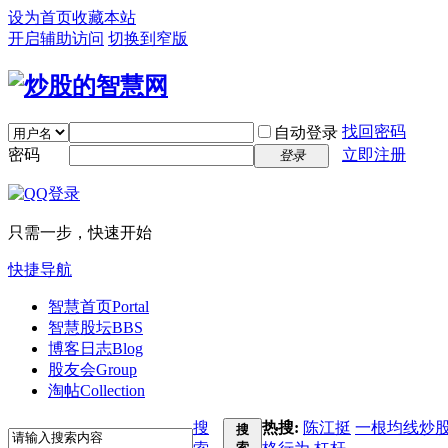
设为首页
收藏本站
开启辅助访问
切换到窄版
找回密码
自动登录
密码
立即注册
登录
只需一步，快速开始
快捷导航
智慧首页
Portal
智慧股坛
BBS
博客日志
Blog
股友会
Group
淘帖
Collection
搜
热搜:
陈江挺
一根均线炒
搜
索