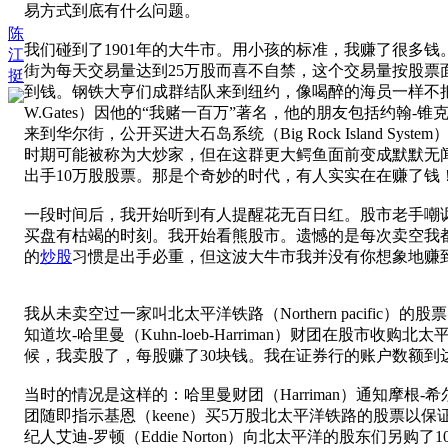
易方式到底有什么问题。
陈
我们碰到了1901年的大牛市。用小孩的标准，我赚了很多
江
街为每天交易量达到25万股而喜不自禁，这个交易量按股票
挺
到钱。钢铁大亨们成群结队来到纽约，像喝醉的海员一样不把
W.Gates）因他的“我赌一百万”著名，他的朋友包括约翰-锥克（Joh
来到华尔街，公开买进大石岛系统（Big Rock Island S
时期可能被称为大炒家，但在这群更大鳄鱼面前变成默默无闻！当
出手10万股股票。那是个奇妙的时代，有人实实在在赚了钱
一段时间后，我开始听到有人提醒花无百日红。股市老手嘲
买盘有枯竭的时刻。我开始看熊股市。遗憾的是每次卖空我
的
炒股
习惯是出手必重，但这波大牛市我并没有你想象地赚
我从未卖空过一家叫北太平洋铁路（Northern paci
知道坎-哈里曼（Kuhn-loeb-Harriman）财团在
候，我卖股了，每股赚了30块钱。我在证券行的账户数额到
当时的情况是这样的：哈里曼财团（Harriman）通知摩根-希尔（mo
团随即指示基恩（keene）买5万股北太平洋铁路的股票以保证自
纪人艾迪-罗顿（Eddie Norton）向北太平洋的股东们