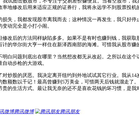
rder）。我试图击败股市，不专注于交易差价赚便宜。当看空股市
效率地修改后用来适应正规的证券行，我将永远学不到股票投机的
的损失，我都发现股市离我而去；这种情况一再发生，我只好停
的变动完全是小打小闹。
法但修改后的方法同样缺陷多多。如果不是有时也赚到钱，我获取
百计的华尔街大亨一样住在新泽西南部的海滩。可惜我从股市赚
不明白问题到底出在哪里？当然想改都无从改起。之所以在这个
量自动步枪的大游戏。
对炒股的厌恶。我决定离开纽约到外地试试其它行业。我从14岁
的数额数以千记！最高曾赚到5万美金，可惜两天后钱就溜走了
贵的生活方式。最让我无奈的还不是喜欢花钱的坏习惯，是我对
腾讯微博
腾讯朋友