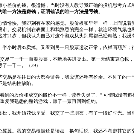
赚小差价的钱。很遗憾，当时没有人教导我正确的投机思考方式
的唯一方法是赚钱，证明错误的唯一方法是亏钱
。
心情愉快。我即刻有在家的感觉。股价板和早年一样，上面说着我
市。交易机制在表面上和我熟悉的完全一样，就连环境气氛也和我
然才21岁，但我认为自己对这个游戏从头到尾都已经精熟；我没
，半小时后85卖掉。又看到另一只股票运动正常，依样画葫芦
共交易了一千一百股股票，不断地买进卖出。第一天结束算总帐
了一千一。（39）
些交易是在往日的大都会证券，我应该还稍有盈余。不见了的一
不是结构性缺陷。
看到的股价和成交的股价不一样，读盘失灵了。” 可惜我没有
斯重复我熟悉的赌馆游戏，赚了一票再回到纽约。
宽松，我开始花钱享受。我交了一些朋友，有了一段好时光。当时
心翼翼。我的交易根据还是读盘；换句话说，我还不考虑其它的