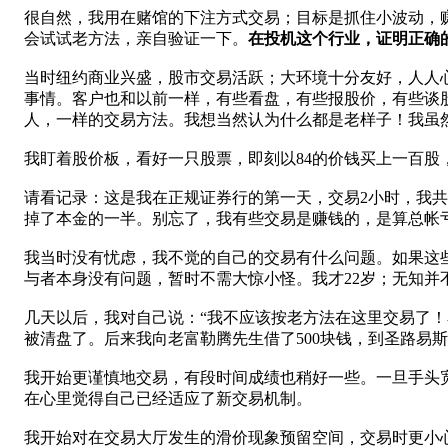
很自然，我用在赌馆的下注方式交易；目标是抓住小波动，
会试试老方法，亲自验证一下。
在投机这个行业，证明正确
当时纽约商业兴盛，股市交易活跃；大环境十分友好，人人
事情。客户也和以前一样，有些看盘，有些报股价，有些谈股
人，一样的交易方法。我想当然认为什么都是老样子！我虽
我盯着股价板，看好一只股票，即刻以84的价钱买上一百股
请看记录：这是我在正规证券行的第一天，交易2小时，我
掉了本金的一半。别忘了，我有些交易是赚钱的，是算总帐亏
我当时没有忧虑，我不觉的自己的交易有什么问题。如果这
与者本身没有问题，暂时不需大惊小怪。我才22岁；无知并
几天以后，我对自己说：“我不应该按老方法在这里交易了！
被清盘了。后来我向老富勒腾先生借了500块钱，到圣路易
我开始更谨慎地交易，有段时间成绩也稍好一些。一旦手头
在心里觉得自己已经适应了新交易机制。
我开始对在交易大厅发生的滑价现象预留空间，交易时更小