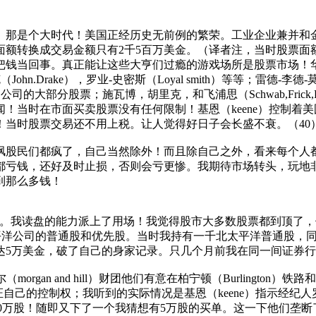
钱。那是个大时代！美国正经历史无前例的繁荣。工业企业兼并和
面额转换成交易金额只有2千5百万美金。（译者注，当时股票面额
钱当回事。真正能让这些大亨们过瘾的游戏场所是股票市场！华尔
n.Drake），罗业-史密斯（Loyal smith）等等；雷德-李德-莫尔
ystem）公司的大部分股票；施瓦博，胡里克，和飞浦思（Schwab,F
时在市面买卖股票没有任何限制！基恩（keene）控制着美国制
！当时股票交易还不用上税。让人觉得好日子会长盛不衰。（40
讽股民们都疯了，自己当然除外！而且除自己之外，看来每个人
都亏钱，还好及时止损，否则会亏更惨。我期待市场转头，玩地
到那么多钱！
fic）的股票。我读盘的能力派上了用场！我觉得股市大多数股票都
股市收购北太平洋公司的普通股和优先股。当时我持有一千北太平洋普通
达5万美金，破了自己的身家记录。只几个月前我在同一间证券行
rgan and hill）财团他们有意在柏宁顿（Burlington）铁路
己的控制权；我听到的实际情况是基恩（keene）指示经纪人罗伯特-
另购了10万股！随即又下了一个我猜想有5万股的买单。这一下他们垄