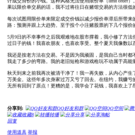
计成交滑价的小钱。这种风格无法使用限价单（limit o
果以限价单交易的话，我不过将往日在赌馆交易的方法很低
每次试图用限价单来限定成交价钱以减少报价单滞后所带来
路：预测并跟上大趋势。至于投个小注赌股票的下几个报价
5月9日的不幸事件之后我艰难地在股市撑着，我小修了方
过日子的钱！我喜欢朋友，也喜欢享受。整个夏天我像数以
我还是按老方法在交易。不是因为我顽固，是我自己当时都
我走了多少的弯路。我的老旧短枪和游戏枪玩不动属于高能
秋天到来之前我再次被清干净了！我一再失败，从内心产生了
万美金。这些年多次身家过万又亏了回去。在纽约，我赚亏
无所有回到了原点！更糟的是，我学会了花钱，我喜欢上了昂
分享到:
QQ好友和群
QQ空间
收藏
8
转播
分享
淘帖
回复
使用道具
举报