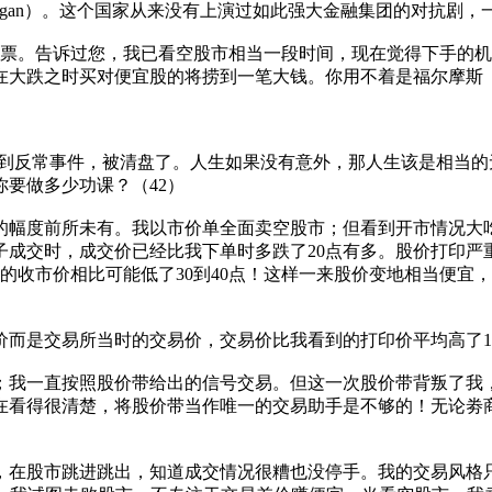
Morgan）。这个国家从来没有上演过如此强大金融集团的对抗
股票。告诉过您，我已看空股市相当一段时间，现在觉得下手的
之时买对便宜股的将捞到一笔大钱。你用不着是福尔摩斯（Sher
碰到反常事件，被清盘了。人生如果没有意外，那人生该是相当
要做多少功课？（42）
的幅度前所未有。我以市价单全面卖空股市；但看到开市情况大
子成交时，成交价已经比我下单时多跌了20点有多。股价打印严
昨天的收市价相比可能低了30到40点！这样一来股价变地相当便
而是交易所当时的交易价，交易价比我看到的打印价平均高了1
；我一直按照股价带给出的信号交易。但这一次股价带背叛了我
在看得很清楚，将股价带当作唯一的交易助手是不够的！无论劵
股市跳进跳出，知道成交情况很糟也没停手。我的交易风格只能以市价