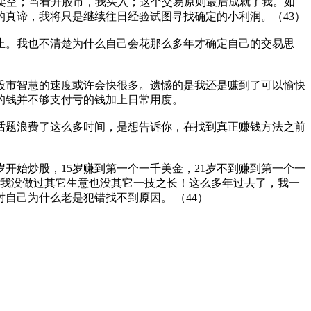
，我卖空；当看升股市，我买入；这个交易原则最后成就了我。如
真谛，我将只是继续往日经验试图寻找确定的小利润。（43）
止。我也不清楚为什么自己会花那么多年才确定自己的交易思
股市智慧的速度或许会快很多。遗憾的是我还是赚到了可以愉快
的钱并不够支付亏的钱加上日常用度。
话题浪费了这么多时间，是想告诉你，在找到真正赚钱方法之前
开始炒股，15岁赚到第一个一千美金，21岁不到赚到第一个一
。我没做过其它生意也没其它一技之长！这么多年过去了，我一
自己为什么老是犯错找不到原因。 （44）