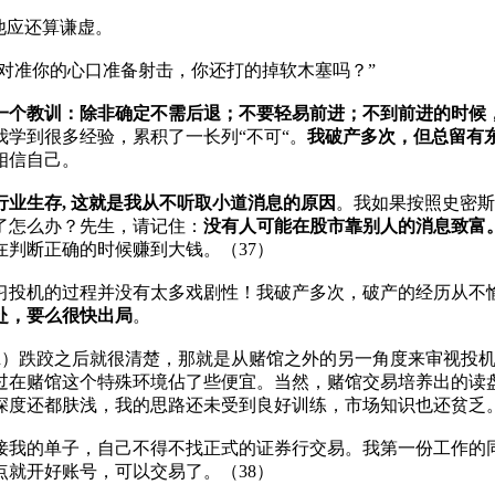
他应还算谦虚。
枪对准你的心口准备射击，你还打的掉软木塞吗？”
一个教训：除非确定不需后退；不要轻易前进；不到前进的时候
学到很多经验，累积了一长列“不可“。
我破产多次，但总留有
相信自己。
业生存, 这就是我从不听取小道消息的原因
。我如果按照史密斯
了怎么办？先生，请记住：
没有人可能在股市靠别人的消息致富
判断正确的时候赚到大钱。（37）
习投机的过程并没有太多戏剧性！我破产多次，破产的经历从不
赴，要么很快出局
。
rton）跌跤之后就很清楚，那就是从赌馆之外的另一角度来审视
过在赌馆这个特殊环境佔了些便宜。当然，赌馆交易培养出的读
深度还都肤浅，我的思路还未受到良好训练，市场知识也还贫乏
单子，自己不得不找正式的证券行交易。我第一份工作的同事有位现在
就开好账号，可以交易了。（38）