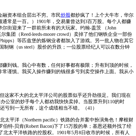
金融资本组合层出不穷。市民
炒股
都炒疯了！上个大牛市，华尔
通常是一百。）1901年，交易量曾达到3百万股。每个人都赚
街迎来了一群前所未有的大玩家。约翰-盖茨 （John
集团（Reed-leeds-moore crowd）卖掉了他们钢铁企业一部份
rick,Phipps）等匹兹堡的炼钢业者都加入了游戏。另一批人物在其它
钢（us steel）股价的升跌；一位股票经纪人可以在数分钟
）
都赚到钱。我心中有数，任何好事都有极限；升有到顶的时候，
非常谨慎。我买入操作赚到的钱很多亏到卖空操作上面。我从小
到顶了，但这家不大的北太平洋公司的股票似乎还升劲很足。我们现在
股，同办公室的炒手每个人都劝我快快卖掉。当股票升到110的时
还亏到一无所有，这个成绩相当不错。（41）
和北太平洋（Northern pacific）铁路的合并案中扮演角色！摩根财
贝肯(Robert Bacon)下了15万股的单；基恩还额外找了经
断了北太平洋铁路的控股权。1901年5月8日收市的时候，所有人