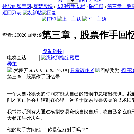
索
格行为
杠杆
炒股的智慧网
»
智慧股坛
›
专职炒手专栏
›
陈江挺
›
第三章，股票
返回列表
第三章，股票作手回忆
查看:
20026
|
回复:
9
[复制链接]
电梯直达
楼主
发表于 2019-9-10 02:16:19
|
只看该作者
|
倒序
第三章，股票作手回忆录
一个人要花很长的时间才能从自己的错误中总结出教训。
我
间才真正体会并镌刻在心里，远多于探索股票买卖的技术细节
我常常听到有人通过模拟交易赚钱自娱自乐，吹自己多么能
天参加生死决斗。
他的助手方问他：“你是位好射手吗？”