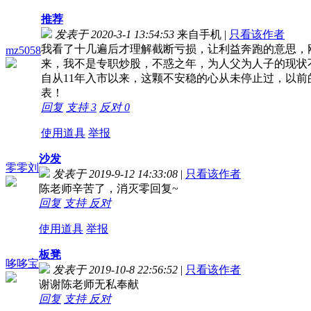
推荐
发表于 2020-3-1 13:54:53
来自手机
|
只看该作者
我看了十几遍后才理解截断亏损，让利益奔跑的意思，
mz5058
来，我不是专职炒股，不惑之年，为人父为人子的现状
自从11年入市以来，这颗不安稳的心从未停止过，以
表！
回复
支持
3
反对
0
使用道具
举报
沙发
零零刘
发表于 2019-9-12 14:33:08
|
只看该作者
陈老师辛苦了，消灭零回复~
回复
支持
反对
使用道具
举报
板凳
哆哆宝
发表于 2019-10-8 22:56:52
|
只看该作者
谢谢陈老师无私奉献
回复
支持
反对