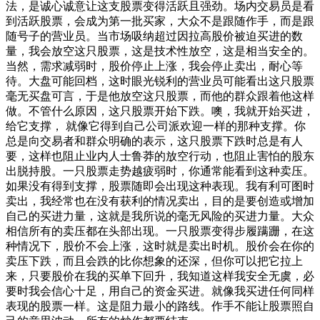
法，是诚心诚意让这支股票变得活跃且强劲。场内交易员是看
到活跃股票，会成为第一批买家，大众不是跟随作手，而是跟
随号子的营业员。当市场吸纳超过因拉高股价被迫买进的数
量，我会放空这只股票，这是技术性放空，这是相当安全的。
当然，需求减弱时，股价停止上涨，我会停止卖出，耐心等
待。大盘可能回档，这时眼光锐利的营业员可能看出这只股票
毫无买盘可言，于是他放空这只股票，而他的群众跟着他这样
做。不管什么原因，这只股票开始下跌。噢，我就开始买进，
给它支撑， 就像它得到自己公司派欢迎一样的那种支撑。你
总是向交易者和群众明确的表示，这只股票下跌时总是有人
要，这样也阻止业内人士鲁莽的放空行动，也阻止害怕的股东
出脱持股。一只股票走势越疲弱时，你通常能看到这种卖压。
如果没有得到支撑，股票随即会出现这种表现。我有利可图时
卖出，我经常也在没有获利的情况卖出，目的是要创造或增加
自己的买进力量，这就是我所说的毫无风险的买进力量。大众
相信所有的卖压都在头部出现。一只股票变得步履蹒跚，在这
种情况下，股价不会上涨，这时就是卖出时机。股价会在你的
卖压下跌，而且会跌的比你想象的还深，但你可以把它拉上
来，只要股价在我的买单下回升，我知道这样我安全无虞，必
要时我会信心十足，用自己的资金买进。就像我买进任何同样
表现的股票一样。这是阻力最小的路线。作手不能让股票照自