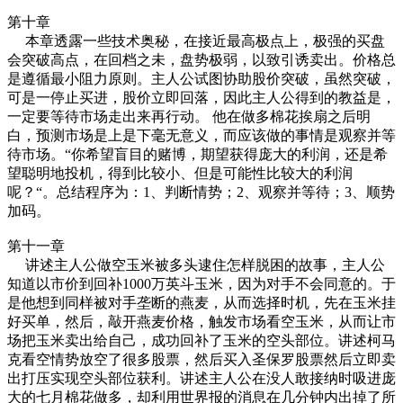
第十章
本章透露一些技术奥秘，在接近最高极点上，极强的买盘
会突破高点，在回档之未，盘势极弱，以致引诱卖出。价格总
是遵循最小阻力原则。主人公试图协助股价突破，虽然突破，
可是一停止买进，股价立即回落，因此主人公得到的教益是，
一定要等待市场走出来再行动。 他在做多棉花挨扇之后明
白，预测市场是上是下毫无意义，而应该做的事情是观察并等
待市场。“你希望盲目的赌博，期望获得庞大的利润，还是希
望聪明地投机，得到比较小、但是可能性比较大的利润
呢？“。总结程序为：1、判断情势；2、观察并等待；3、顺势
加码。
第十一章
讲述主人公做空玉米被多头逮住怎样脱困的故事，主人公
知道以市价到回补1000万英斗玉米，因为对手不会同意的。于
是他想到同样被对手垄断的燕麦，从而选择时机，先在玉米挂
好买单，然后，敲开燕麦价格，触发市场看空玉米，从而让市
场把玉米卖出给自己，成功回补了玉米的空头部位。讲述柯马
克看空情势放空了很多股票，然后买入圣保罗股票然后立即卖
出打压实现空头部位获利。讲述主人公在没人敢接纳时吸进庞
大的七月棉花做多，却利用世界报的消息在几分钟内出掉了所