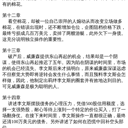
有的棉花。
第十二章
看空棉花，却被一位自己崇拜的人煽动从而改变立场做多
棉花，在错误出现时，还不断增加仓位，企图阻档价格下跌，
最终亏损成几百万美元，卖掉了两艘游艇，此外欠下一身债。
这充分说明独立操作的重要性。
第十三章
破产后，威廉森提供东山再起的机会，结果却是一个阴
谋，使得东山再起推迟了五年。因为陷在阴谋的时间里，市场
的机会已经流失。李文斯后来才搞明白，原来威廉森深谋远虑
不但察觉大势即将逆转会发生什么事情，而且预料李文斯会怎
样做，因此，他制定出羁绊李文斯的圈套并有效地达到目的。
可见威廉森是极为聪明的人。
第十四章
讲述李文斯摆脱债务的心理压力，凭借500股信用额度，选
择一支强势股，耐心等待上涨到一个特定的价位买入，打了一
场翻身仗。在接下来时间里，李文斯操作一直都很正确，最终
还清100万美元的债务。另外讲述了如何在恐慌中回补空头部
位。