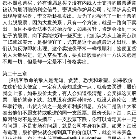
都不愿意购买，还有谁愿意买？没有内线人士支持的股票通常
被认为最明确的利空信号。密谋操作炉具公司，结果炉具公司
出现异常买盘，李文斯趁机卖出。后为了那帮吃了一肚子票的
人出脱股票，因为大盘关系，只有一个方法，就是一路向下卖
出，而且不要设法事先拉抬股价，如果拉升，肯定会收到一大
缸子的股票。向下卖能找到一些买主，他们认为从上波高点跌
了15或20美元，是很便宜了，尤其是这个高点最近才出现，他
们认为反弹即将出现。这个卖法像平常一样很顺利，捡便宜货
的人大量买进。进入空头市场，要卖出股票的唯一方法未必是
不顾一切，但是却一定是不计价格卖出。
第二十三章
投机客致命的敌人是无知、贪婪、恐惧和希望。如果股价
在这价位太便宜，一定有人会知道这一点，就会去买进，股价
就会上涨，如果股价太贵，有人会知道很清楚，会卖掉这支股
票，股价就会下跌。如果没有这两种情形，就没人谈论它，或
采取行动。出货方法之一是发布利多消息。方法二是防止大家
卖出他们不愿支持或吸进的同一支股票。股价长期下跌，真正
原因绝对不是空头掼压，一支股票下跌，你可以肯定其中一定
有问题，不是市场有问题，就是公司本身有问题。如果下跌没
有道理，股价很快就会掉到真正的价值以下，就会带来买盘，
阻止跌势。空头卖出股票唯一能赚大钱的时候，是股价太高的