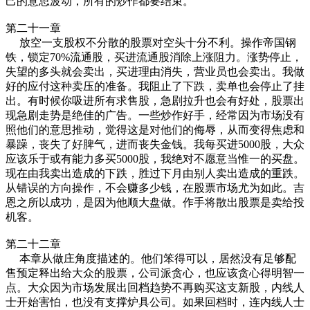
己的意思波动，所有的炒作都要结束。
第二十一章
放空一支股权不分散的股票对空头十分不利。操作帝国钢
铁，锁定70%流通股，买进流通股消除上涨阻力。涨势停止，
失望的多头就会卖出，买进理由消失，营业员也会卖出。我做
好的应付这种卖压的准备。我阻止了下跌，卖单也会停止了挂
出。有时候你吸进所有求售股，急剧拉升也会有好处，股票出
现急剧走势是绝佳的广告。一些炒作好手，经常因为市场没有
照他们的意思推动，觉得这是对他们的侮辱，从而变得焦虑和
暴躁，丧失了好脾气，进而丧失金钱。我每买进5000股，大众
应该乐于或有能力多买5000股，我绝对不愿意当惟一的买盘。
现在由我卖出造成的下跌，胜过下月由别人卖出造成的重跌。
从错误的方向操作，不会赚多少钱，在股票市场尤为如此。吉
恩之所以成功，是因为他顺大盘做。作手将散出股票是卖给投
机客。
第二十二章
本章从做庄角度描述的。他们笨得可以，居然没有足够配
售预定释出给大众的股票，公司派贪心，也应该贪心得明智一
点。大众因为市场发展出回档趋势不再购买这支新股，内线人
士开始害怕，也没有支撑炉具公司。如果回档时，连内线人士