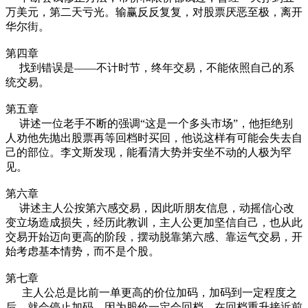
万美元，第二天亏光。输赢反反复复，对股票厌恶至极，离开
华尔街。
第四章
找到错误是——不计时节，终年交易，不能依照自己的系
统交易。
第五章
讲述一位老手不断的强调“这是一个多头市场”，他拒绝别
人劝他先抛出股票再等回档时买回，他说这样有可能会失去自
己的部位。李文斯发现，能看清大势并安坐不动的人极为罕
见。
第六章
讲述主人公按第六感交易，因此听朋友信息，动摇信心改
变立场造成损失，经历此教训，主人公更加坚信自己，也从此
交易开始迈向更高的阶段，摆动脱靠第六感、靠运气交易，开
始考虑基本情势，而不是个股。
第七章
主人公总是比前一单更高的价位加码，加码到一定程度之
后，就会停止加码，因为股价一定会回档，在回档重升接近前