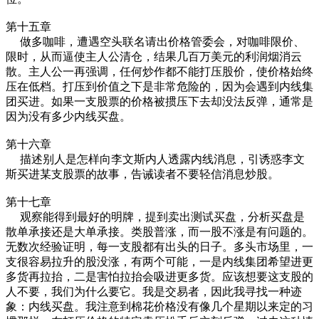
第十五章
做多咖啡，遭遇空头联名请出价格管委会，对咖啡限价、
限时，从而逼使主人公清仓，结果几百万美元的利润烟消云
散。主人公一再强调，任何炒作都不能打压股价，使价格始终
压在低档。打压到价值之下是非常危险的，因为会遇到内线集
团买进。如果一支股票的价格被掼压下去却没法反弹，通常是
因为没有多少内线买盘。
第十六章
描述别人是怎样向李文斯内人透露内线消息，引诱惑李文
斯买进某支股票的故事，告诫读者不要轻信消息炒股。
第十七章
观察能得到最好的明牌，提到卖出测试买盘，分析买盘是
散单承接还是大单承接。类股普涨，而一股不涨是有问题的。
无数次经验证明，每一支股都有出头的日子。多头市场里，一
支很容易拉升的股没涨，有两个可能，一是内线集团希望进更
多货再拉抬，二是害怕拉抬会吸进更多货。应该想要这支股的
人不要，我们为什么要它。我是交易者，因此我寻找一种迹
象：内线买盘。我注意到棉花价格没有像几个星期以来定的习