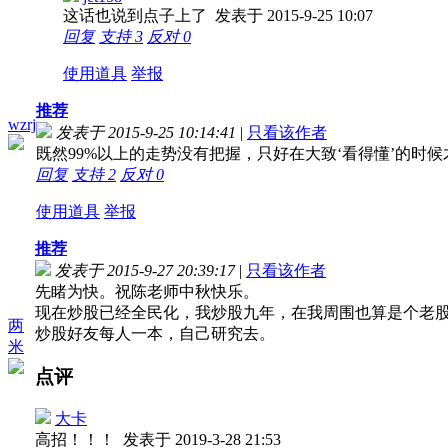
这话也说到点子上了
发表于 2015-9-25 10:07
回复
支持
3
反对
0
使用道具
举报
推荐
wzrj
发表于 2015-9-25 10:14:41
|
只看该作者
既然99%以上的走势没有把握，只好在大致‘看得懂’的时
回复
支持
2
反对
0
使用道具
举报
推荐
发表于 2015-9-27 20:39:17
|
只看该作者
先睹为快。祝陈老师中秋快乐。
现在炒股已经全民化，我炒股九年，在我周围也算是个老
两
炒股好友每人一本，自己研究去。
米
点评
大卡
高招！！！
发表于 2019-3-28 21:53