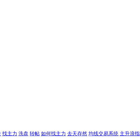
股
找主力
洗盘
转帖
如何找主力
去天存然
均线交易系统
主升浪指