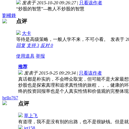
发表于 2015-10-20 09:26:27
|
只看该作者
“炒股的智慧”---教人不炒股的智慧
劉權鋒
点评
大卡
等待是高级策略，一般人学不来，不可小看。
发表于 201
回复
支持
3
反对
0
使用道具
举报
推荐
发表于 2015-9-25 09:29:34
|
只看该作者
真话都是朴实的，不会哗众取宠，但可能不是大家最想听到
炒股也是探索真理和追求真性情的旅程，，，健康的环
终的投资回报率也是个人真实性情和价值观的完整体现
hello767
点评
草上飞
有道理，我不是没有别的出路，也不是很缺钱。但是
jet158