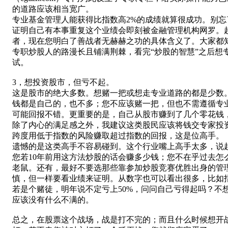
的道路应该相当宽广。
专业基金管理人能获得比指数高2%的成绩就算很成功。别忘
证明自己有本事重复这个业绩会即刻被金融管理机构网罗。超
者，现在您明白了善战者无赫赫之功的具体含义了。大家都
专职炒股人的路漫长且铺满荆棘，看完“炒股的智慧”之后
试。
3，想投资股市，但亏不起。
这是股市的绝大多数。想赌一把或想走专业道路的都是少数
钱都是自己的，也不多；您不应该赌一把，但也不需遵循专业
可能回报不错。更重要的是，自己从股市赚到了几个零花钱
除了内心的满足感之外，我建议这类股民应该将钱交专家投
跨度用低于指数的风险赚取超过指数的回报，这是位高手。
遗憾的是这类高手不容易碰到。这个行业嘴上高手太多，说
您若10年前用这方法炒股的话会赚多少钱；您不在乎过去
老鼠。还有，最好不要选那些靠参加炒股竞赛优胜出身的管
慎，但一样要看业绩来证明。从数字也可以看出很多，比如指
若是个赌徒，明年说不定亏上50%，问问自己亏得起吗？不
应该没有什么不满的。
总之，在股票这个战场，战是打不完的；而且什么时候想开