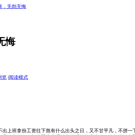
晰，无怨无悔
无悔
浏览
|
阅读模式
。
不出上班拿份工资往下熬有什么出头之日，又不甘平凡，不拼一