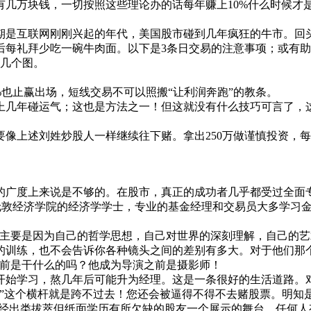
几万块钱，一切按照这些理论办的话每年赚上10%什么时候才
末期是互联网刚刚兴起的年代，美国股市碰到几年疯狂的牛市。回
后每礼拜少吃一碗牛肉面。以下是3条日交易的注意事项；或有
几个图。
%
也止赢出场，短线交易不可以照搬“让利润奔跑”的教条。
上几年碰运气；这也是方法之一！但这就没有什么技巧可言了，
要像上述刘姓炒股人一样继续往下赌。拿出250万做谨慎投资，每
的广度上来说是不够的。在股市，真正的成功者几乎都受过全面
是伦敦经济学院的经济学学士，专业的基金经理和交易员大多学习
功主要是因为自己的哲学思想，自己对世界的深刻理解，自己的艺
的训练，也不会告诉你各种镜头之间的差别有多大。对于他们那个
之前是干什么的吗？他成为导演之前是摄影师！
开始学习，熬几年后可能升为经理。这是一条很好的生活道路。
金”这个横杆就是跨不过去！您还会被逼得不得不去赌股票。明知
能力已经出类拔萃但纸面学历有所欠缺的股友一个展示的舞台，任何