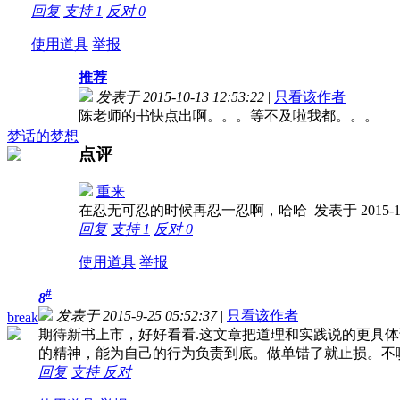
回复
支持
1
反对
0
使用道具
举报
推荐
发表于 2015-10-13 12:53:22
|
只看该作者
陈老师的书快点出啊。。。等不及啦我都。。。
梦话的梦想
点评
重来
在忍无可忍的时候再忍一忍啊，哈哈
发表于 2015-10
回复
支持
1
反对
0
使用道具
举报
#
8
发表于 2015-9-25 05:52:37
|
只看该作者
break
期待新书上市，好好看看.这文章把道理和实践说的更具体
的精神，能为自己的行为负责到底。做单错了就止损。不
回复
支持
反对