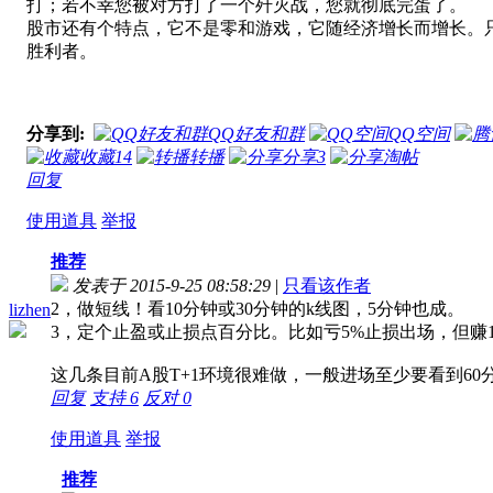
打；若不幸您被对方打了一个歼灭战，您就彻底完蛋了。
股市还有个特点，它不是零和游戏，它随经济增长而增长。
胜利者。
分享到:
QQ好友和群
QQ空间
收藏
14
转播
分享
3
淘帖
回复
使用道具
举报
推荐
发表于 2015-9-25 08:58:29
|
只看该作者
2，做短线！看10分钟或30分钟的k线图，5分钟也成。
lizhen
3，定个止盈或止损点百分比。比如亏5%止损出场，但赚
这几条目前A股T+1环境很难做，一般进场至少要看到60
回复
支持
6
反对
0
使用道具
举报
推荐