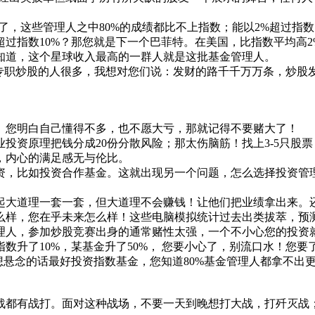
了，这些管理人之中80%的成绩都比不上指数；能以2%超过指
过指数10%？那您就是下一个巴菲特。在美国，比指数平均高2
知道，这个星球收入最高的一群人就是这批基金管理人。
想专职炒股的人很多，我想对您们说：发财的路千千万万条，炒股
。您明白自己懂得不多，也不愿大亏，那就记得不要赌大了！
投资原理把钱分成20份分散风险；那太伤脑筋！找上3-5只股
，内心的满足感无与伦比。
资，比如投资合作基金。这就出现另一个问题，怎么选择投资管
起大道理一套一套，但大道理不会赚钱！让他们把业绩拿出来。
怎么样，您在乎未来怎么样！这些电脑模拟统计过去出类拔萃，预
理人，参加炒股竞赛出身的通常赌性太强，一个不小心您的投资
数升了10%，某基金升了50%， 您要小心了，别流口水！您要
想悬念的话最好投资指数基金，您知道80%基金管理人都拿不出更
战都有战打。面对这种战场，不要一天到晚想打大战，打歼灭战；