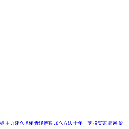
标
主力建仓指标
青泽博客
加仓方法
十年一梦
投资家
简易
价