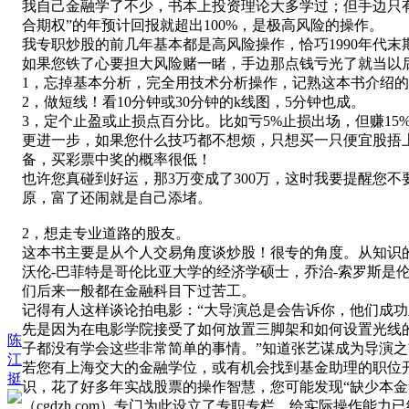
我自己金融学了不少，书本上投资理论大多学过；但手边只有
合期权”的年预计回报就超出100%，是极高风险的操作。
我专职炒股的前几年基本都是高风险操作，恰巧1990年代
如果您铁了心要担大风险赌一睹，手边那点钱亏光了就当以
1
，忘掉基本分析，完全用技术分析操作，记熟这本书介绍的
2
，做短线！看
10
分钟或
30
分钟的
k
线图，
5
分钟也成。
3
，定个止盈或止损点百分比。比如亏
5%
止损出场，但赚
15
更进一步，如果您什么技巧都不想烦，只想买一只便宜股捂
备，买彩票中奖的概率很低！
也许您真碰到好运，那3万变成了300万，这时我要提醒您不
原，富了还闹就是自己添堵。
2，想走专业道路的股友。
这本书主要是从个人交易角度谈炒股！很专的角度。从知识
沃伦-巴菲特是哥伦比亚大学的经济学硕士，乔治-索罗斯
们后来一般都在金融科目下过苦工。
记得有人这样谈论拍电影：“大导演总是会告诉你，他们成
先是因为在电影学院接受了如何放置三脚架和如何设置光线
陈
子都没有学会这些非常简单的事情。”知道张艺谋成为导演
江
若您有上海交大的金融学位，或有机会找到基金助理的职位
挺
识，花了好多年实战股票的操作智慧，您可能发现“缺少本
（cgdzh.com）专门为此设立了专职专栏，给实际操作