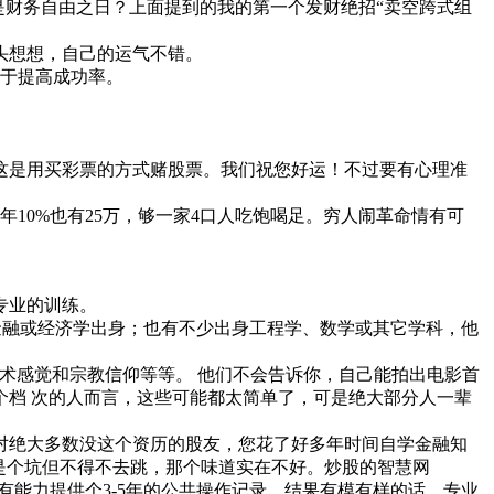
是财务自由之日？上面提到的我的第一个发财绝招“卖空跨式组
头想想，自己的运气不错。
助于提高成功率。
这是用买彩票的方式赌股票。我们祝您好运！不过要有心理准
年10%也有25万，够一家4口人吃饱喝足。穷人闹革命情有可
专业的训练。
金融或经济学出身；也有不少出身工程学、数学或其它学科，他
术感觉和宗教信仰等等。 他们不会告诉你，自己能拍出电影首
档 次的人而言，这些可能都太简单了，可是绝大部分人一辈
对绝大多数没这个资历的股友，您花了好多年时间自学金融知
是个坑但不得不去跳，那个味道实在不好。炒股的智慧网
人有能力提供个3-5年的公共操作记录，结果有模有样的话，专业