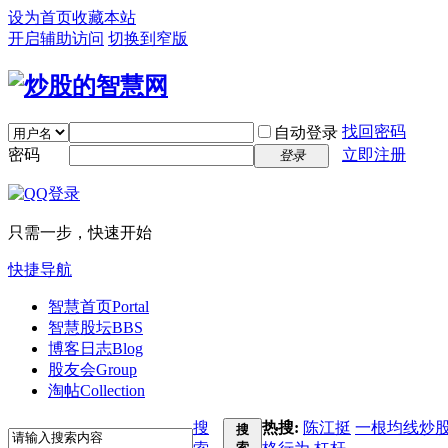
设为首页
收藏本站
开启辅助访问
切换到窄版
找回密码
自动登录
密码
立即注册
登录
只需一步，快速开始
快捷导航
智慧首页
Portal
智慧股坛
BBS
博客日志
Blog
股友会
Group
淘帖
Collection
搜
热搜:
陈江挺
一根均线炒
搜
索