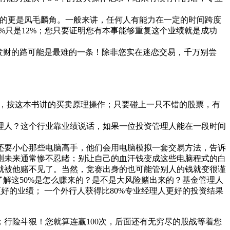
数的更是凤毛麟角。一般来讲，任何人有能力在一定的时间跨度
%只是12%；您只要证明您有本事能够重复这个业绩就是成功
发财的路可能是最难的一条！除非您实在迷恋交易，千万别尝
票，按这本书讲的买卖原理操作；只要碰上一只不错的股票，有
理人？这个行业靠业绩说话，如果一位投资管理人能在一段时间
还要小心那些电脑高手，他们会用电脑模拟一套交易方法，告诉
测未来通常惨不忍睹；别让自己的血汗钱变成这些电脑程式的白
就被他赌不见了。当然，竞赛出身的也可能管别人的钱就变很谨
了解这50%是怎么赚来的？是不是大风险赌出来的？基金管理人
好的业绩； 一个外行人获得比80%专业经理人更好的投资结果
行险斗狠！您就算连赢100次，后面还有无穷尽的股战等着您