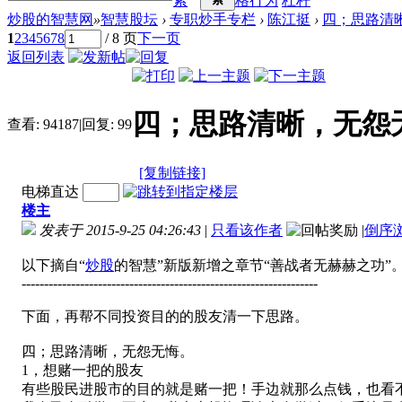
索
格行为
杠杆
炒股的智慧网
»
智慧股坛
›
专职炒手专栏
›
陈江挺
›
四；思路清
1
2
3
4
5
6
7
8
/ 8 页
下一页
返回列表
四；思路清晰，无怨
查看:
94187
|
回复:
99
[复制链接]
电梯直达
楼主
发表于 2015-9-25 04:26:43
|
只看该作者
|
倒序
以下摘自“
炒股
的智慧”新版新增之章节“善战者无赫赫之功”
------------------------------------------------------------------
下面，再帮不同投资目的的股友清一下思路。
四；思路清晰，无怨无悔。
1，想赌一把的股友
有些股民进股市的目的就是赌一把！手边就那么点钱，也看