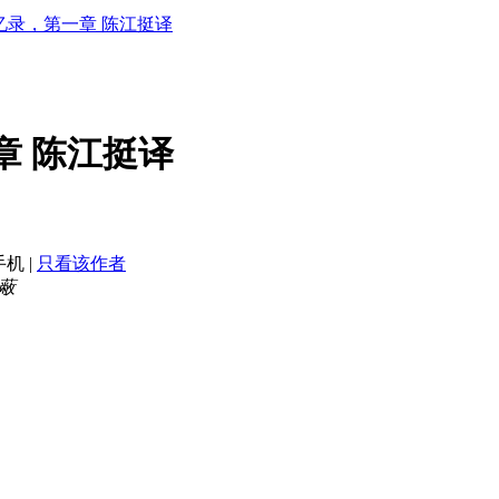
忆录，第一章 陈江挺译
章 陈江挺译
手机
|
只看该作者
蔽