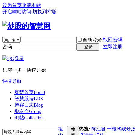
设为首页
收藏本站
开启辅助访问
切换到窄版
找回密码
自动登录
密码
立即注册
登录
只需一步，快速开始
快捷导航
智慧首页
Portal
智慧股坛
BBS
博客日志
Blog
股友会
Group
淘帖
Collection
搜
热搜:
陈江挺
一根均线炒
搜
索