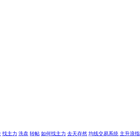
股
找主力
洗盘
转帖
如何找主力
去天存然
均线交易系统
主升浪指