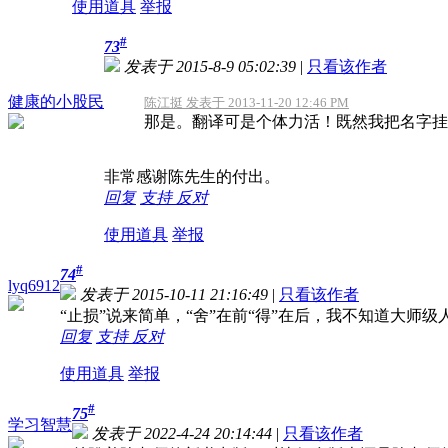
使用道具
举报
#
73
发表于 2015-8-9 05:02:39
|
只看该作者
健康的小股民
陈江挺 发表于 2013-11-20 12:46 PM
那是。翻译可是个体力活！既然我把名字挂上
非常感谢陈先生的付出。
回复
支持
反对
使用道具
举报
#
74
lyq6912
发表于 2015-10-11 21:16:49
|
只看该作者
“止损”说来简单，“舍”在前“得”在后，我不知道大师
回复
支持
反对
使用道具
举报
#
75
学习智慧
发表于 2022-4-24 20:14:44
|
只看该作者