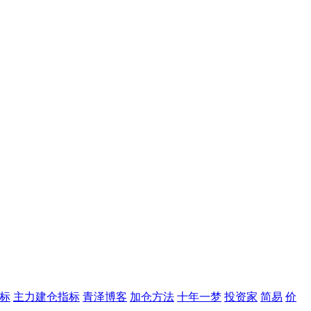
标
主力建仓指标
青泽博客
加仓方法
十年一梦
投资家
简易
价