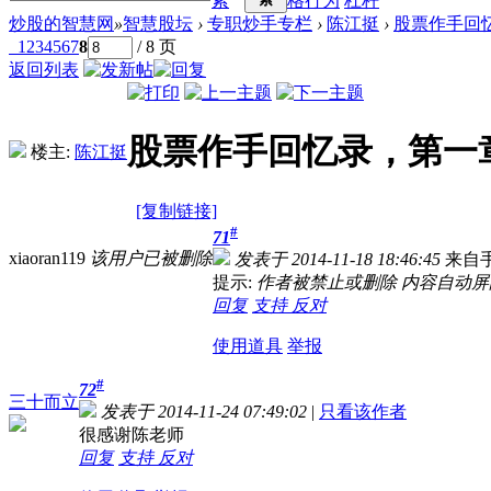
索
格行为
杠杆
炒股的智慧网
»
智慧股坛
›
专职炒手专栏
›
陈江挺
›
股票作手回
1
2
3
4
5
6
7
8
/ 8 页
返回列表
股票作手回忆录，第一
楼主:
陈江挺
[复制链接]
#
71
xiaoran119
该用户已被删除
发表于 2014-11-18 18:46:45
来自
提示:
作者被禁止或删除 内容自动屏
回复
支持
反对
使用道具
举报
#
72
三十而立
发表于 2014-11-24 07:49:02
|
只看该作者
很感谢陈老师
回复
支持
反对