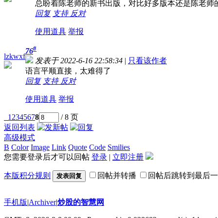
总盼着陈老师的新书出版，对比好多版本还是陈老师
回复
支持
反对
使用道具
举报
#
76
lzkwxf
发表于 2022-6-16 22:58:34
|
只看该作者
语言平顺直接，太难得了
回复
支持
反对
使用道具
举报
1
2
3
4
5
6
7
8
/ 8 页
返回列表
高级模式
B
Color
Image
Link
Quote
Code
Smilies
您需要登录后才可以回帖
登录
|
立即注册
本版积分规则
回帖并转播
回帖后跳转到最后一
发表回复
手机版
|
Archiver
|
炒股的智慧网