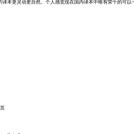
的译本更灵动更自然。个人感觉现在国内译本中唯有荣千的可以
页