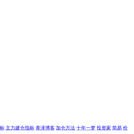
标
主力建仓指标
青泽博客
加仓方法
十年一梦
投资家
简易
价