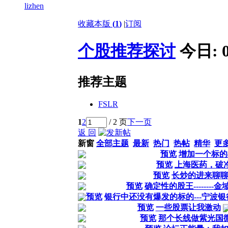
lizhen
收藏本版
(
1
)
|
订阅
个股推荐探讨
今日:
推荐主题
FSLR
1
2
/ 2 页
下一页
返 回
新窗
全部主题
最新
热门
热帖
精华
更
预览
增加一个标的
预览
上海医药，破
预览
长炒的进来聊
预览
确定性的股王--------
预览
银行中还没有爆发的标的---宁波
预览
一些股票让我激动
预览
那个长线做紫光国