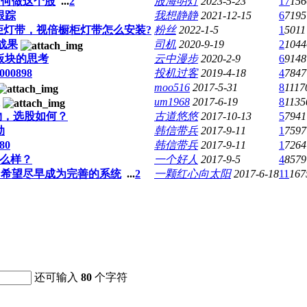
如何做这个股
...
2
股海明灯
2023-5-23
17
156
跟踪
我想静静
2021-12-15
6
7195
柜灯带，视倍橱柜灯带怎么安装?
粉丝
2022-1-5
1
5011
战果
司机
2020-9-19
2
1044
板块的思考
云中漫步
2020-2-9
6
9148
00898
投机过客
2019-4-18
4
7847
moo516
2017-5-31
8
1117
um1968
2017-6-19
8
1135
物，选股如何？
古道悠悠
2017-10-13
5
7941
肋
韩信带兵
2017-9-11
1
7597
80
韩信带兵
2017-9-11
1
7264
8怎么样？
一个好人
2017-9-5
4
8579
，希望尽早成为完善的系统
...
2
一颗红心向太阳
2017-6-18
11
167
还可输入
80
个字符