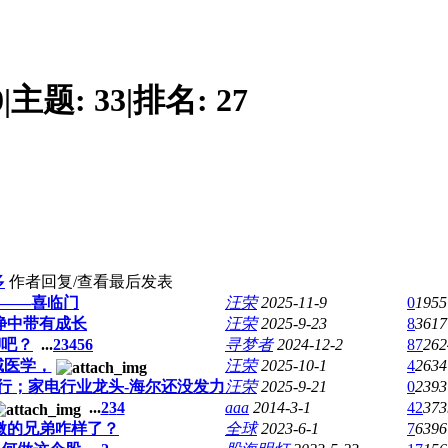
0
|
主题:
33
|
排名:
27
多
作者
回复/查看
最后发表
——喜临门
汪荣
2025-11-9
0
1955
净中带有成长
汪荣
2025-9-23
8
3617
聊吧？
...
2
3
4
5
6
寻梦者
2024-12-2
87
262
金域医学，
汪荣
2025-10-1
4
2634
银行；家电行业龙头-海尔还没发力
汪荣
2025-9-21
0
2393
...
2
3
4
aaa
2014-3-1
42
373
微的兄弟咋样了？
全球
2023-6-1
7
6396