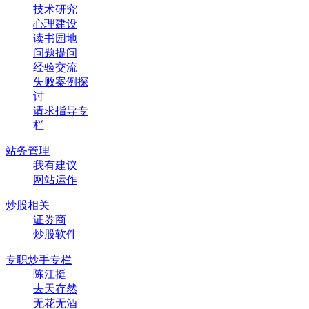
技术研究
心理建设
读书园地
问题提问
经验交流
失败案例探
讨
请求指导专
栏
站务管理
我有建议
网站运作
炒股相关
证券商
炒股软件
专职炒手专栏
陈江挺
去天存然
无花无酒