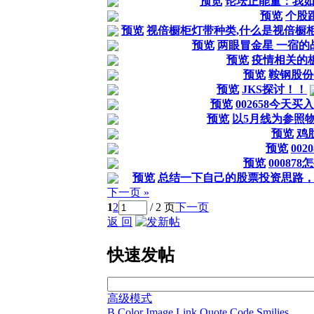
预览
论坛正能量：我
预览
个股
预览
视倍橱柜灯带种类,什么是视倍橱
预览
两眼冒金星 一宿的
预览
疫情相关的
预览
鞍钢股份0
预览
JKS探讨！！
预览
002658今天买入
预览
以5月线为参照
预览
鸡
预览
0020
预览
00087
预览
总结一下自己的股票投资思路
下一页 »
1
2
/ 2 页
下一页
返 回
快速发帖
高级模式
B
Color
Image
Link
Quote
Code
Smilies