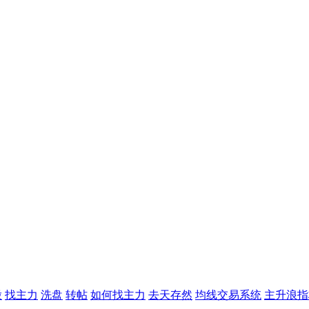
股
找主力
洗盘
转帖
如何找主力
去天存然
均线交易系统
主升浪指