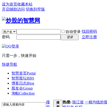
设为首页
收藏本站
开启辅助访问
切换到窄版
找回密码
自动登录
密码
立即注册
登录
只需一步，快速开始
快捷导航
智慧首页
Portal
智慧股坛
BBS
博客日志
Blog
股友会
Group
淘帖
Collection
搜
热搜:
陈江挺
一根均线炒
搜
索