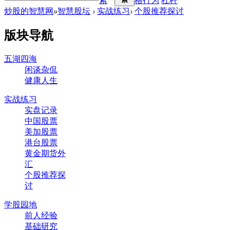
索
格行为
杠杆
炒股的智慧网
»
智慧股坛
›
实战练习
›
个股推荐探讨
版块导航
五湖四海
闲谈杂侃
健康人生
实战练习
实盘记录
中国股票
美加股票
港台股票
黄金期货外
汇
个股推荐探
讨
学股园地
前人经验
基础研究